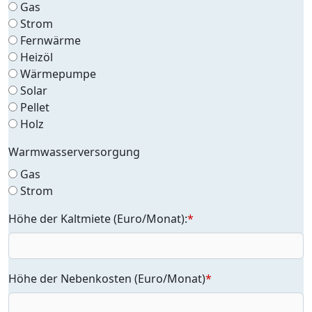
Gas
Strom
Fernwärme
Heizöl
Wärmepumpe
Solar
Pellet
Holz
Warmwasserversorgung
Gas
Strom
Höhe der Kaltmiete (Euro/Monat):
*
Höhe der Nebenkosten (Euro/Monat)
*