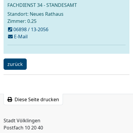
FACHDIENST 34 - STANDESAMT
Standort: Neues Rathaus
Zimmer: 0.25
06898 / 13-2056
schreiben
E-Mail
an
standesamt@voelklingen.de
ein
zurück
Schritt
Diese Seite drucken
Stadt Völklingen
Postfach 10 20 40