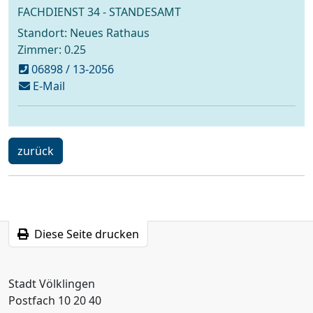
FACHDIENST 34 - STANDESAMT
Standort: Neues Rathaus
Zimmer: 0.25
06898 / 13-2056
schreiben
E-Mail
an
standesamt@voelklingen.de
ein
zurück
Schritt
Diese Seite drucken
Stadt Völklingen
Postfach 10 20 40