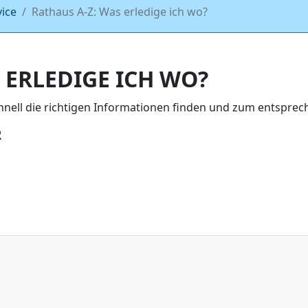
vice
Rathaus A-Z: Was erledige ich wo?
 ERLEDIGE ICH WO?
chnell die richtigen Informationen finden und zum entspr
R