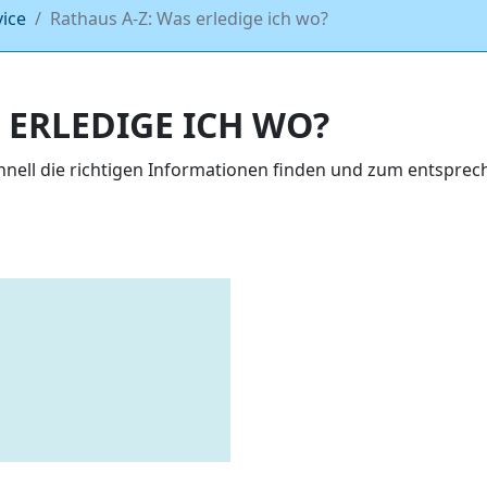
vice
Rathaus A-Z: Was erledige ich wo?
 ERLEDIGE ICH WO?
chnell die richtigen Informationen finden und zum entspr