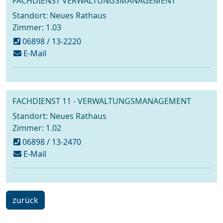
FACHDIENST VERWALTUNGSMANAGEMENT
Standort: Neues Rathaus
Zimmer: 1.03
06898 / 13-2220
schreiben
E-Mail
an
ratsangelegenheiten@voelklingen.de
FACHDIENST 11 - VERWALTUNGSMANAGEMENT
Standort: Neues Rathaus
Zimmer: 1.02
06898 / 13-2470
schreiben
E-Mail
an
ratsangelegenheiten@voelklingen.de
ein
zurück
Schritt