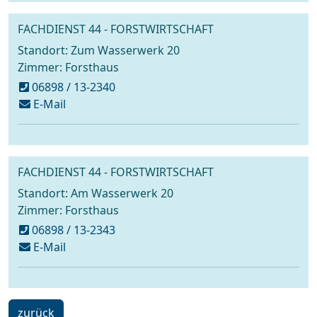
FACHDIENST 44 - FORSTWIRTSCHAFT
Standort: Zum Wasserwerk 20
Zimmer: Forsthaus
06898 / 13-2340
schreiben
E-Mail
an
forstverwaltung@voelklingen.de
FACHDIENST 44 - FORSTWIRTSCHAFT
Standort: Am Wasserwerk 20
Zimmer: Forsthaus
06898 / 13-2343
schreiben
E-Mail
an
forstverwaltung@voelklingen.de
ein
zurück