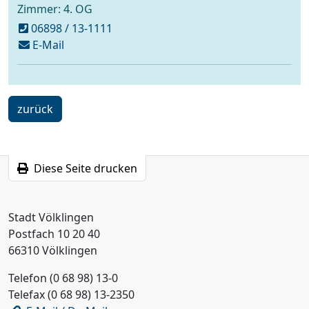
Zimmer: 4. OG
06898 / 13-1111
schreiben
E-Mail
an
buergeranliegen@voelklingen.de
ein
zurück
Schritt
Diese Seite drucken
Stadt Völklingen
Postfach 10 20 40
66310 Völklingen
Telefon (0 68 98) 13-0
Telefax (0 68 98) 13-2350