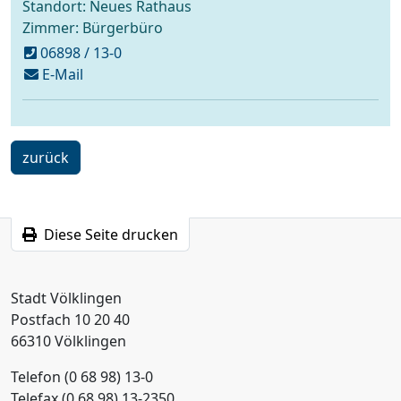
Standort: Neues Rathaus
Zimmer: Bürgerbüro
06898 / 13-0
schreiben
E-Mail
an
buergerbuero@voelklingen.de
ein
zurück
Schritt
Diese Seite drucken
Stadt Völklingen
Postfach 10 20 40
66310 Völklingen
Telefon (0 68 98) 13-0
Telefax (0 68 98) 13-2350