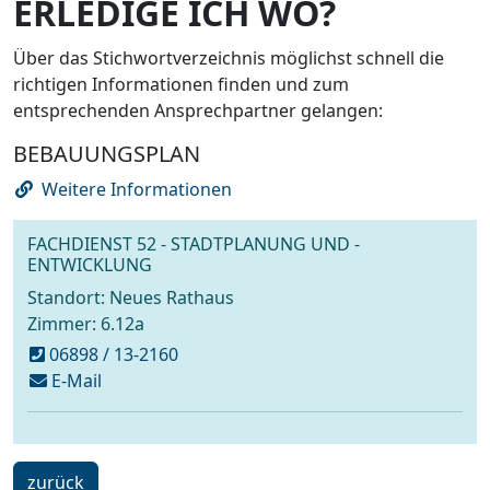
ERLEDIGE ICH WO?
Über das Stichwortverzeichnis möglichst schnell die
richtigen Informationen finden und zum
entsprechenden Ansprechpartner gelangen:
BEBAUUNGSPLAN
Weitere Informationen
FACHDIENST 52 - STADTPLANUNG UND -
ENTWICKLUNG
Standort: Neues Rathaus
Zimmer: 6.12a
06898 / 13-2160
schreiben
E-Mail
an
stadtplanung@voelklingen.de
ein
zurück