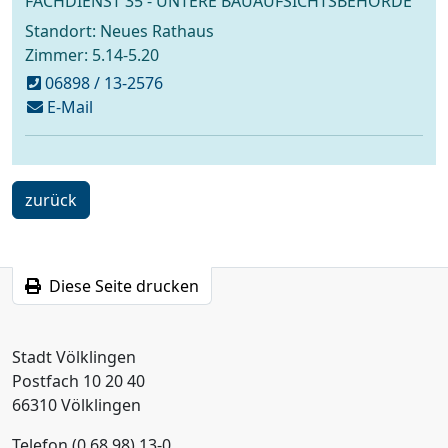
FACHDIENST 35 - UNTERE BAUAUFSICHTSBEHÖRDE
Standort: Neues Rathaus
Zimmer: 5.14-5.20
06898 / 13-2576
schreiben
E-Mail
an
uba@voelklingen.de
ein
zurück
Schritt
Diese Seite drucken
Stadt Völklingen
Postfach 10 20 40
66310 Völklingen
Telefon (0 68 98) 13-0