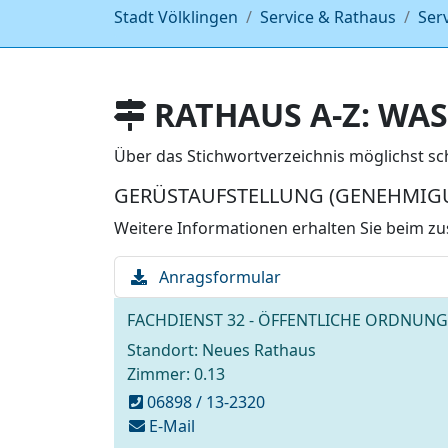
Stadt Völklingen
Service & Rathaus
Ser
RATHAUS A-Z: WAS
Über das Stichwortverzeichnis möglichst s
GERÜSTAUFSTELLUNG (GENEHMIGU
Weitere Informationen erhalten Sie beim zu
Download
Anragsformular
Datei:
FACHDIENST 32 - ÖFFENTLICHE ORDNUNG
Standort: Neues Rathaus
Zimmer: 0.13
06898 / 13-2320
schreiben
E-Mail