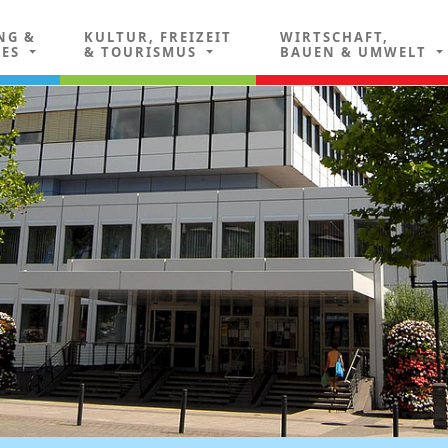
NG &
KULTUR, FREIZEIT
WIRTSCHAFT,
LES
& TOURISMUS
BAUEN & UMWELT