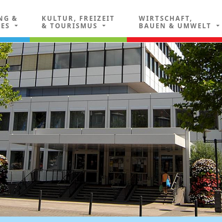
NG &
KULTUR, FREIZEIT
WIRTSCHAFT,
LES
& TOURISMUS
BAUEN & UMWELT