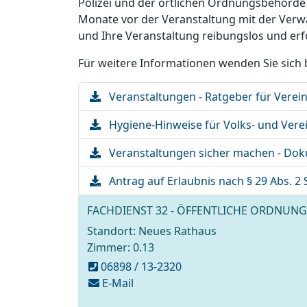
Polizei und der örtlichen Ordnungsbehörde 
Monate vor der Veranstaltung mit der Verwal
und Ihre Veranstaltung reibungslos und er
Für weitere Informationen wenden Sie sich 
Download
Veranstaltungen - Ratgeber für Verei
Datei:
Download
Hygiene-Hinweise für Volks- und Vere
Datei:
Download
Veranstaltungen sicher machen - Dok
Datei:
Download
Antrag auf Erlaubnis nach § 29 Abs. 
Datei:
FACHDIENST 32 - ÖFFENTLICHE ORDNUNG
Standort: Neues Rathaus
Zimmer: 0.13
06898 / 13-2320
schreiben
E-Mail
an