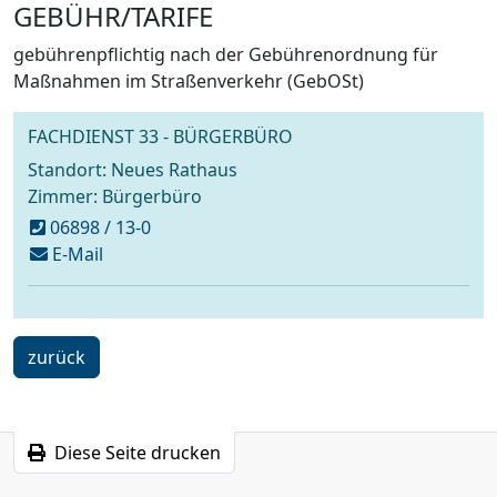
GEBÜHR/TARIFE
gebührenpflichtig nach der Gebührenordnung für
Maßnahmen im Straßenverkehr (GebOSt)
FACHDIENST 33 - BÜRGERBÜRO
Standort: Neues Rathaus
Zimmer: Bürgerbüro
06898 / 13-0
schreiben
E-Mail
an
buergerbuero@voelklingen.de
ein
zurück
Schritt
Diese Seite drucken