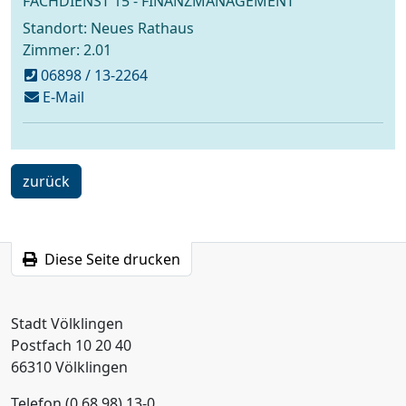
FACHDIENST 15 - FINANZMANAGEMENT
Standort: Neues Rathaus
Zimmer: 2.01
06898 / 13-2264
schreiben
E-Mail
an
steuern@voelklingen.de
ein
zurück
Schritt
Diese Seite drucken
Stadt Völklingen
Postfach 10 20 40
66310 Völklingen
Telefon (0 68 98) 13-0