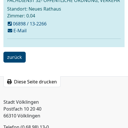
FACHDIENST 32- ÖFFENTLICHE ORDNUNG, VERKEHR
Standort: Neues Rathaus
Zimmer: 0.04
06898 / 13-2266
schreiben
E-Mail
an
gewerbe-
online@voelklingen.de
ein
zurück
Schritt
Diese Seite drucken
Stadt Völklingen
Postfach 10 20 40
66310 Völklingen
Telefon (0 68 98) 13-0