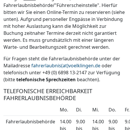
Fahrerlaubnisbehörde/"Führerscheinstelle". Hierfür
bitten wir Sie einen Online-Termin zu reservieren (siehe
unten). Aufgrund personeller Engpässe in Verbindung
mit hoher Auslastung kann die Möglichkeit zur
Buchung zeitnaher Termine derzeit nicht garantiert
werden. Es muss grundsätzlich mit einer längeren
Warte- und Bearbeitungszeit gerechnet werden.
Für Fragen steht die Fahrerlaubnisbehörde unter der
Mailadresse
fahrerlaubnis(at)voelklingen.de
oder
telefonisch unter +49 (0) 6898 13-2147 zur Verfügung
(bitte
telefonische Sprechzeiten
beachten).
TELEFONISCHE ERREICHBARKEIT
FAHRERLAUBNISBEHÖRDE
Mo.
Di.
Mi.
Do.
Fr.
Fahrerlaubnisbehörde
14.00
9.00
14.00
9.00
9.
bis
bis
bis
bis
bi