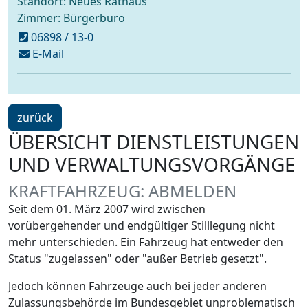
Standort: Neues Rathaus
Zimmer: Bürgerbüro
06898 / 13-0
schreiben
E-Mail
an
buergerbuero@voelklingen.de
ein
zurück
Schritt
ÜBERSICHT DIENSTLEISTUNGEN
UND VERWALTUNGSVORGÄNGE
KRAFTFAHRZEUG: ABMELDEN
Seit dem 01. März 2007 wird zwischen
vorübergehender und endgültiger Stilllegung nicht
mehr unterschieden. Ein Fahrzeug hat entweder den
Status "zugelassen" oder "außer Betrieb gesetzt".
Jedoch können Fahrzeuge auch bei jeder anderen
Zulassungsbehörde im Bundesgebiet unproblematisch