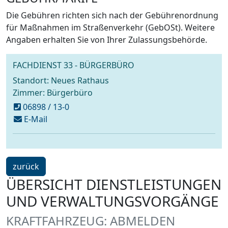
Die Gebühren richten sich nach der Gebührenordnung
für Maßnahmen im Straßenverkehr (GebOSt). Weitere
Angaben erhalten Sie von Ihrer Zulassungsbehörde.
FACHDIENST 33 - BÜRGERBÜRO
Standort: Neues Rathaus
Zimmer: Bürgerbüro
06898 / 13-0
schreiben
E-Mail
an
buergerbuero@voelklingen.de
ein
zurück
Schritt
ÜBERSICHT DIENSTLEISTUNGEN
UND VERWALTUNGSVORGÄNGE
KRAFTFAHRZEUG: ABMELDEN