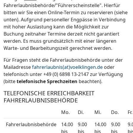
Fahrerlaubnisbehörde/"Führerscheinstelle". Hierfür
bitten wir Sie einen Online-Termin zu reservieren (siehe
unten). Aufgrund personeller Engpässe in Verbindung
mit hoher Auslastung kann die Möglichkeit zur
Buchung zeitnaher Termine derzeit nicht garantiert
werden. Es muss grundsätzlich mit einer längeren
Warte- und Bearbeitungszeit gerechnet werden.
Für Fragen steht die Fahrerlaubnisbehörde unter der
Mailadresse
fahrerlaubnis(at)voelklingen.de
oder
telefonisch unter +49 (0) 6898 13-2147 zur Verfügung
(bitte
telefonische Sprechzeiten
beachten).
TELEFONISCHE ERREICHBARKEIT
FAHRERLAUBNISBEHÖRDE
Mo.
Di.
Mi.
Do.
Fr.
Fahrerlaubnisbehörde
14.00
9.00
14.00
9.00
9.
bis
bis
bis
bis
bi