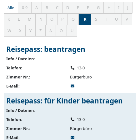
Alle
0-9
A
B
C
D
E
F
G
H
I
J
Einträge
zeigen
K
L
M
N
O
P
Q
R
S
T
U
V
W
X
Y
Z
Ä
Ö
Ü
Reisepass: beantragen
Info / Dateien:
Telefon:
13-0
Zimmer Nr.:
Bürgerbüro
E-Mail:
Reisepass: für Kinder beantragen
Info / Dateien:
Telefon:
13-0
Zimmer Nr.:
Bürgerbüro
E-Mail: