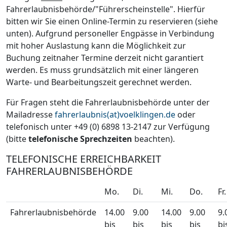
Fahrerlaubnisbehörde/"Führerscheinstelle". Hierfür
bitten wir Sie einen Online-Termin zu reservieren (siehe
unten). Aufgrund personeller Engpässe in Verbindung
mit hoher Auslastung kann die Möglichkeit zur
Buchung zeitnaher Termine derzeit nicht garantiert
werden. Es muss grundsätzlich mit einer längeren
Warte- und Bearbeitungszeit gerechnet werden.
Für Fragen steht die Fahrerlaubnisbehörde unter der
Mailadresse
fahrerlaubnis(at)voelklingen.de
oder
telefonisch unter +49 (0) 6898 13-2147 zur Verfügung
(bitte
telefonische Sprechzeiten
beachten).
TELEFONISCHE ERREICHBARKEIT
FAHRERLAUBNISBEHÖRDE
Mo.
Di.
Mi.
Do.
Fr.
Fahrerlaubnisbehörde
14.00
9.00
14.00
9.00
9.
bis
bis
bis
bis
bi