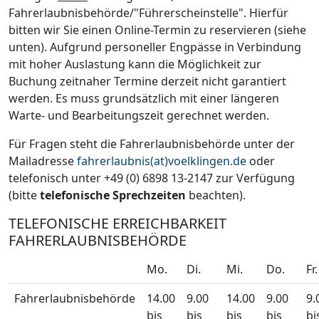
Fahrerlaubnisbehörde/"Führerscheinstelle". Hierfür
bitten wir Sie einen Online-Termin zu reservieren (siehe
unten). Aufgrund personeller Engpässe in Verbindung
mit hoher Auslastung kann die Möglichkeit zur
Buchung zeitnaher Termine derzeit nicht garantiert
werden. Es muss grundsätzlich mit einer längeren
Warte- und Bearbeitungszeit gerechnet werden.
Für Fragen steht die Fahrerlaubnisbehörde unter der
Mailadresse
fahrerlaubnis(at)voelklingen.de
oder
telefonisch unter +49 (0) 6898 13-2147 zur Verfügung
(bitte
telefonische Sprechzeiten
beachten).
TELEFONISCHE ERREICHBARKEIT
FAHRERLAUBNISBEHÖRDE
Mo.
Di.
Mi.
Do.
Fr.
Fahrerlaubnisbehörde
14.00
9.00
14.00
9.00
9.
bis
bis
bis
bis
bi