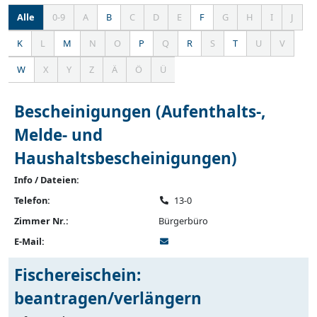
Alle
0-9
A
B
C
D
E
F
G
H
I
J
Einträge
zeigen
K
L
M
N
O
P
Q
R
S
T
U
V
W
X
Y
Z
Ä
Ö
Ü
Bescheinigungen (Aufenthalts-,
Melde- und
Haushaltsbescheinigungen)
Info / Dateien:
Telefon:
13-0
Zimmer Nr.:
Bürgerbüro
E-Mail:
Fischereischein:
beantragen/verlängern