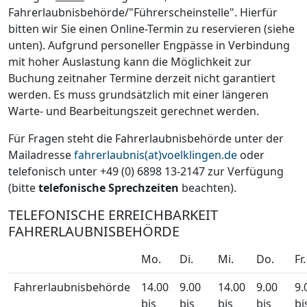
Fahrerlaubnisbehörde/"Führerscheinstelle". Hierfür
bitten wir Sie einen Online-Termin zu reservieren (siehe
unten). Aufgrund personeller Engpässe in Verbindung
mit hoher Auslastung kann die Möglichkeit zur
Buchung zeitnaher Termine derzeit nicht garantiert
werden. Es muss grundsätzlich mit einer längeren
Warte- und Bearbeitungszeit gerechnet werden.
Für Fragen steht die Fahrerlaubnisbehörde unter der
Mailadresse
fahrerlaubnis(at)voelklingen.de
oder
telefonisch unter +49 (0) 6898 13-2147 zur Verfügung
(bitte
telefonische Sprechzeiten
beachten).
TELEFONISCHE ERREICHBARKEIT
FAHRERLAUBNISBEHÖRDE
Mo.
Di.
Mi.
Do.
Fr.
Fahrerlaubnisbehörde
14.00
9.00
14.00
9.00
9.
bis
bis
bis
bis
bi