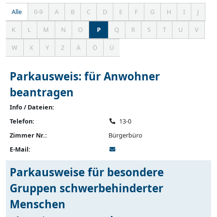
Alle
0-9
A
B
C
D
E
F
G
H
I
J
Einträge
zeigen
K
L
M
N
O
P
Q
R
S
T
U
V
W
X
Y
Z
Ä
Ö
Ü
Parkausweis: für Anwohner
beantragen
Info / Dateien:
Telefon:
13-0
Zimmer Nr.:
Bürgerbüro
E-Mail:
Parkausweise für besondere
Gruppen schwerbehinderter
Menschen