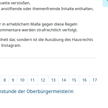
uette verstoßen,
s anstiftende oder themenfremde Inhalte enthalten,
er in erheblichem Maße gegen diese Regeln
ommentare werden strafrechtlich verfolgt.
reiheit dar, sondern ist die Ausübung des Hausrechts
r Instagram.
8
9
10
11
12
13
14
15
16
17
18
hstunde der Oberbürgermeisterin