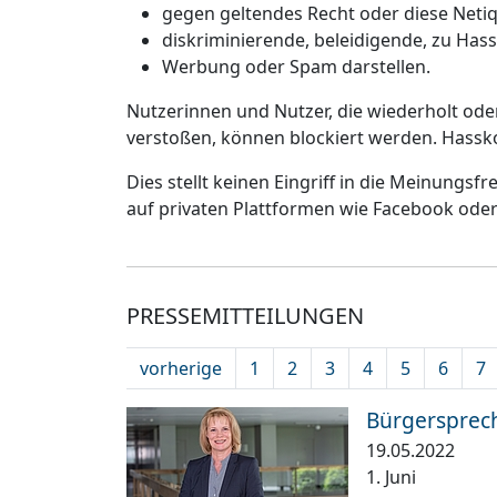
gegen geltendes Recht oder diese Netiq
diskriminierende, beleidigende, zu Has
Werbung oder Spam darstellen.
Nutzerinnen und Nutzer, die wiederholt od
verstoßen, können blockiert werden. Hassk
Dies stellt keinen Eingriff in die Meinungsf
auf privaten Plattformen wie Facebook ode
PRESSEMITTEILUNGEN
vorherige
1
2
3
4
5
6
7
Bürgersprec
19.05.2022
1. Juni