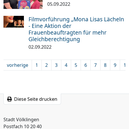
05.09.2022
Filmvorführung „Mona Lisas Lächeln
- Eine Aktion der
Frauenbeauftragten für mehr
Gleichberechtigung
02.09.2022
vorherige
1
2
3
4
5
6
7
8
9
10
Diese Seite drucken
Stadt Völklingen
Postfach 10 20 40