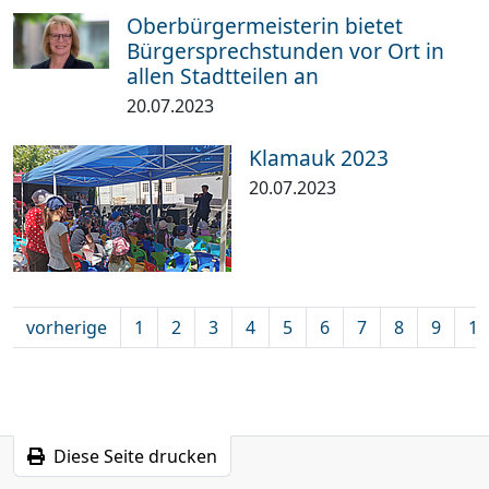
Oberbürgermeisterin bietet
Bürgersprechstunden vor Ort in
allen Stadtteilen an
20.07.2023
Klamauk 2023
20.07.2023
vorherige
1
2
3
4
5
6
7
8
9
10
Diese Seite drucken