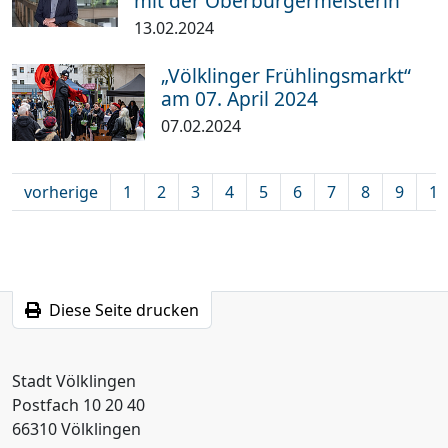
mit der Oberbürgermeisterin
13.02.2024
„Völklinger Frühlingsmarkt“
am 07. April 2024
07.02.2024
vorherige
1
2
3
4
5
6
7
8
9
10
Diese Seite drucken
Stadt Völklingen
Postfach 10 20 40
66310 Völklingen