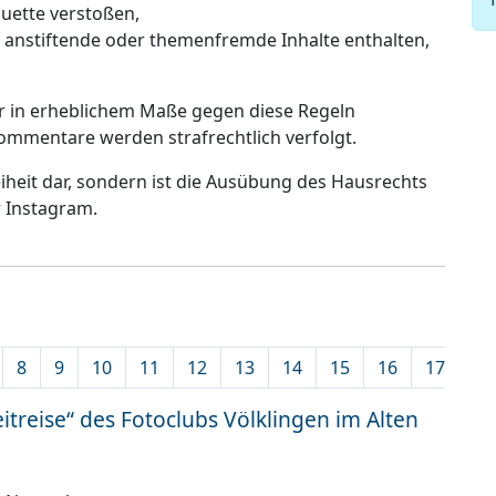
uette verstoßen,
s anstiftende oder themenfremde Inhalte enthalten,
er in erheblichem Maße gegen diese Regeln
ommentare werden strafrechtlich verfolgt.
reiheit dar, sondern ist die Ausübung des Hausrechts
r Instagram.
8
9
10
11
12
13
14
15
16
17
18
itreise“ des Fotoclubs Völklingen im Alten