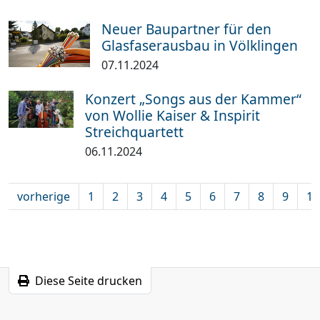
Neuer Baupartner für den
Glasfaserausbau in Völklingen
07.11.2024
Konzert „Songs aus der Kammer“
von Wollie Kaiser & Inspirit
Streichquartett
06.11.2024
vorherige
1
2
3
4
5
6
7
8
9
10
Diese Seite drucken