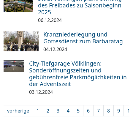
des Freibades zu Saisonbeginn
2025
06.12.2024
Kranzniederlegung und
Gottesdienst zum Barbaratag
04.12.2024
City-Tiefgarage Völklingen:
Sonderöffnungszeiten und
gebührenfreie Parkmöglichkeiten in
der Adventszeit
03.12.2024
vorherige
1
2
3
4
5
6
7
8
9
10