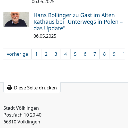
06.05.2025
Hans Bollinger zu Gast im Alten
Rathaus bei „Unterwegs in Polen –
das Update"
06.05.2025
vorherige
1
2
3
4
5
6
7
8
9
10
Diese Seite drucken
Stadt Völklingen
Postfach 10 20 40
66310 Völklingen