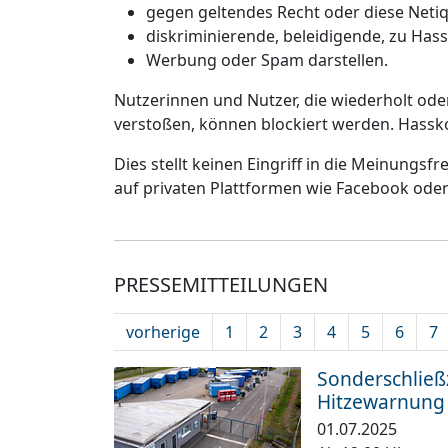
gegen geltendes Recht oder diese Netiq
diskriminierende, beleidigende, zu Has
Werbung oder Spam darstellen.
Nutzerinnen und Nutzer, die wiederholt od
verstoßen, können blockiert werden. Hassk
Dies stellt keinen Eingriff in die Meinungsf
auf privaten Plattformen wie Facebook ode
PRESSEMITTEILUNGEN
vorherige
1
2
3
4
5
6
7
Sonderschließz
Hitzewarnung
01.07.2025