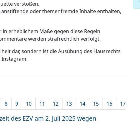
uette verstoßen,
s anstiftende oder themenfremde Inhalte enthalten,
er in erheblichem Maße gegen diese Regeln
ommentare werden strafrechtlich verfolgt.
reiheit dar, sondern ist die Ausübung des Hausrechts
r Instagram.
8
9
10
11
12
13
14
15
16
17
18
eit des EZV am 2. Juli 2025 wegen