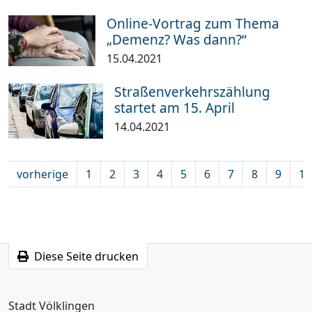
Online-Vortrag zum Thema
„Demenz? Was dann?“
15.04.2021
Straßenverkehrszählung
startet am 15. April
14.04.2021
vorherige
1
2
3
4
5
6
7
8
9
10
Diese Seite drucken
Stadt Völklingen