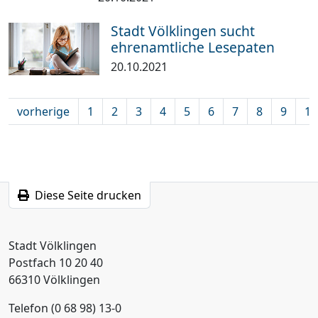
Stadt Völklingen sucht
ehrenamtliche Lesepaten
20.10.2021
vorherige
1
2
3
4
5
6
7
8
9
10
Diese Seite drucken
Stadt Völklingen
Postfach 10 20 40
66310 Völklingen
Telefon (0 68 98) 13-0