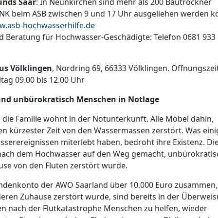
unds Saar
: In Neunkirchen sind mehr als 200 Bautrockner
in NK beim ASB zwischen 9 und 17 Uhr ausgeliehen werden k
w.asb-hochwasserhilfe.de
d Beratung für Hochwasser-Geschädigte: Telefon 0681 933
s Völklingen
, Nordring 69, 66333 Völklingen. Öffnungszei
tag 09.00 bis 12.00 Uhr
und unbürokratisch Menschen in Notlage
die Familie wohnt in der Notunterkunft. Alle Möbel dahin,
en kürzester Zeit von den Wassermassen zerstört. Was eini
serereignissen miterlebt haben, bedroht ihre Existenz. D
g nach dem Hochwasser auf den Weg gemacht, unbürokratis
se von den Fluten zerstört wurde.
ndenkonto der AWO Saarland über 10.000 Euro zusammen,
deren Zuhause zerstört wurde, sind bereits in der Überwei
nden nach der Flutkatastrophe Menschen zu helfen, wieder