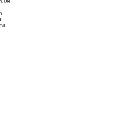
n. Die
en
e
mit