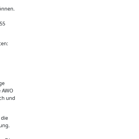
önnen.
 55
ten:
ge
ie AWO
ch und
 die
sung.