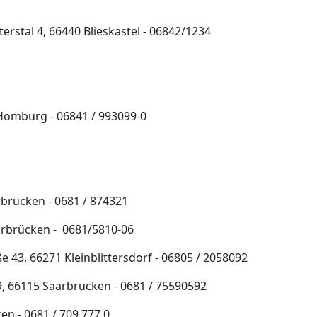
stal 4, 66440 Blieskastel - 06842/1234
Homburg - 06841 / 993099-0
brücken - 0681 / 874321
aarbrücken - 0681/5810-06
 43, 66271 Kleinblittersdorf - 06805 / 2058092
19, 66115 Saarbrücken - 0681 / 75590592
n - 0681 / 709 777 0