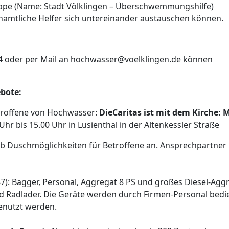
uppe (Name: Stadt Völklingen ­– Überschwemmungshilfe)
namtliche Helfer sich untereinander austauschen können.
44 oder per Mail an hochwasser@voelklingen.de können
ebote:
etroffene von Hochwasser:
Die
Caritas ist mit dem Kirche: 
hr bis 15.00 Uhr in Lusienthal in der Altenkessler Straße
ub Duschmöglichkeiten für Betroffene an. Ansprechpartner 
7): Bagger, Personal, Aggregat 8 PS und großes Diesel-Agg
Radlader. Die Geräte werden durch Firmen-Personal bedi
enutzt werden.