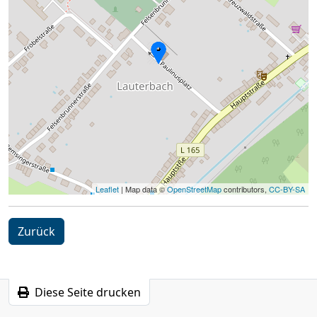
Leaflet
| Map data ©
OpenStreetMap
contributors,
CC-BY-SA
Zurück
Diese Seite drucken