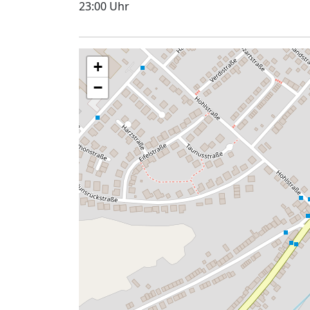
23:00 Uhr
+
−