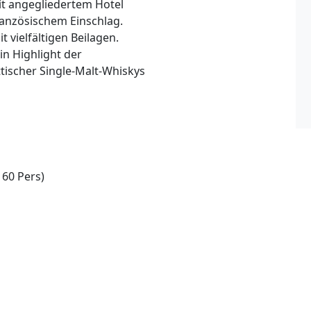
it angegliedertem Hotel
ranzösischem Einschlag.
 vielfältigen Beilagen.
n Highlight der
ttischer Single-Malt-Whiskys
60 Pers)
Parkplätze am Haus