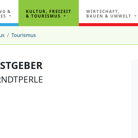
NG &
KULTUR, FREIZEIT
WIRTSCHAFT,
LES
& TOURISMUS
BAUEN & UMWELT
us
Tourismus
ASTGEBER
RNDTPERLE