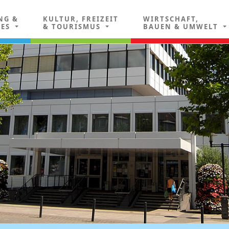
NG &
KULTUR, FREIZEIT
WIRTSCHAFT,
LES
& TOURISMUS
BAUEN & UMWELT