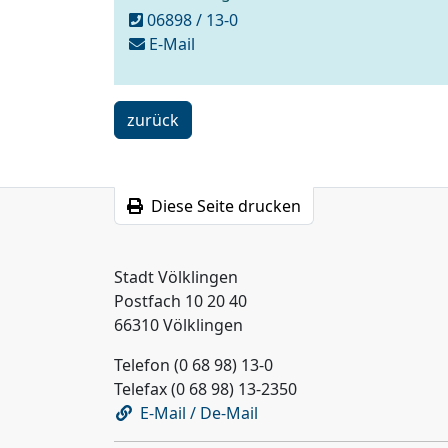
06898 / 13-0
schreiben
E-Mail
an
buergerbuero@voelklingen.de
ein
zurück
Schritt
Diese Seite drucken
Stadt Völklingen
Postfach 10 20 40
66310 Völklingen
Telefon (0 68 98) 13-0
Telefax (0 68 98) 13-2350
E-Mail / De-Mail