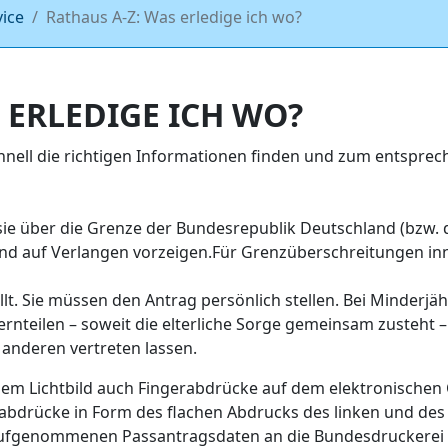
vice
Rathaus A-Z: Was erledige ich wo?
 ERLEDIGE ICH WO?
chnell die richtigen Informationen finden und zum entspr
e über die Grenze der Bundesrepublik Deutschland (bzw. 
 und auf Verlangen vorzeigen.Für Grenzüberschreitungen in
t. Sie müssen den Antrag persönlich stellen. Bei Minderjähr
rnteilen – soweit die elterliche Sorge gemeinsam zusteht – zu
 anderen vertreten lassen.
m Lichtbild auch Fingerabdrücke auf dem elektronischen 
rabdrücke in Form des flachen Abdrucks des linken und de
 aufgenommenen Passantragsdaten an die Bundesdruckerei w