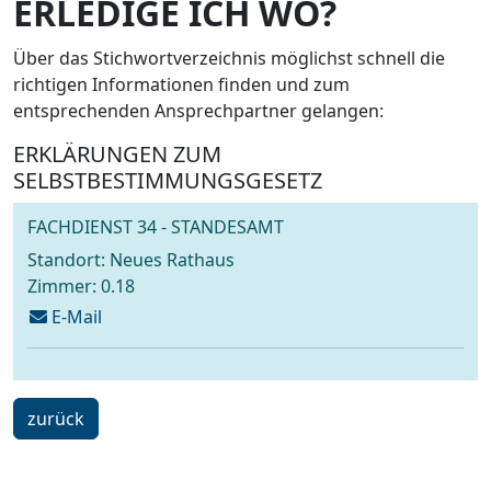
ERLEDIGE ICH WO?
Über das Stichwortverzeichnis möglichst schnell die
richtigen Informationen finden und zum
entsprechenden Ansprechpartner gelangen:
ERKLÄRUNGEN ZUM
SELBSTBESTIMMUNGSGESETZ
FACHDIENST 34 - STANDESAMT
Standort: Neues Rathaus
Zimmer: 0.18
schreiben
E-Mail
an
standesamt@voelklingen.de
ein
zurück
Schritt