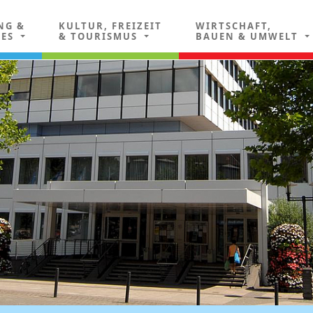
NG &
KULTUR, FREIZEIT
WIRTSCHAFT,
LES
& TOURISMUS
BAUEN & UMWELT