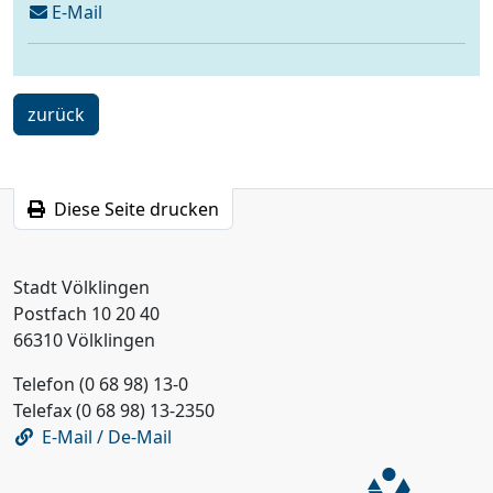
schreiben
E-Mail
an
fd24verwaltung@voelklingen.de
ein
zurück
Schritt
Diese Seite drucken
Stadt Völklingen
Postfach 10 20 40
66310 Völklingen
Telefon (0 68 98) 13-0
Telefax (0 68 98) 13-2350
E-Mail / De-Mail