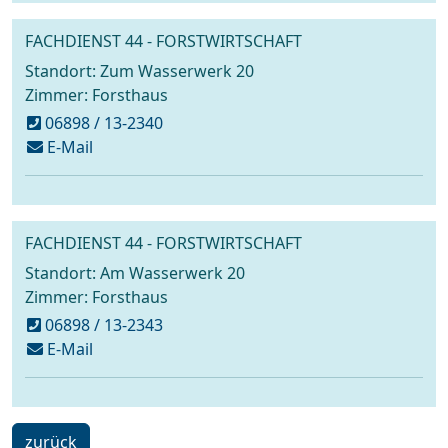
FACHDIENST 44 - FORSTWIRTSCHAFT
Standort: Zum Wasserwerk 20
Zimmer: Forsthaus
06898 / 13-2340
schreiben
E-Mail
an
forstverwaltung@voelklingen.de
FACHDIENST 44 - FORSTWIRTSCHAFT
Standort: Am Wasserwerk 20
Zimmer: Forsthaus
06898 / 13-2343
schreiben
E-Mail
an
forstverwaltung@voelklingen.de
ein
zurück