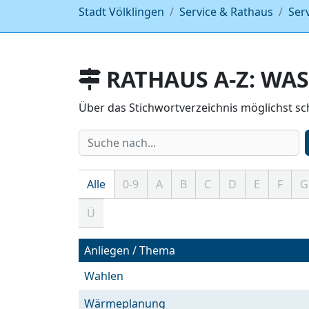
Stadt Völklingen
Service & Rathaus
Ser
RATHAUS A-Z: WAS
Über das Stichwortverzeichnis möglichst s
Alle
0-9
A
B
C
D
E
F
G
Einträge
zeigen
Ü
Anliegen / Thema
Wahlen
Wärmeplanung