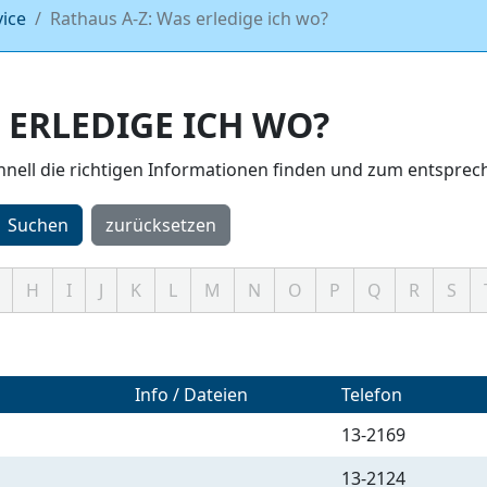
vice
Rathaus A-Z: Was erledige ich wo?
 ERLEDIGE ICH WO?
chnell die richtigen Informationen finden und zum entspr
Suchen
zurücksetzen
H
I
J
K
L
M
N
O
P
Q
R
S
Info / Dateien
Telefon
13-2169
13-2124