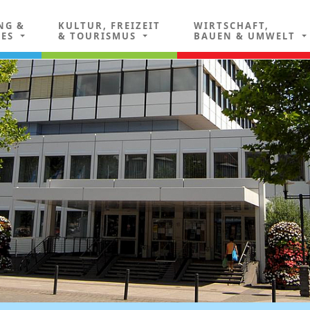
NG &
KULTUR, FREIZEIT
WIRTSCHAFT,
LES
& TOURISMUS
BAUEN & UMWELT