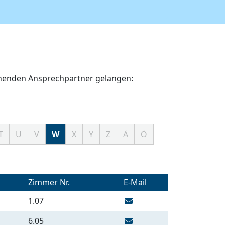
echenden Ansprechpartner gelangen:
T
U
V
W
X
Y
Z
Ä
Ö
Zimmer Nr.
E-Mail
1.07
6.05