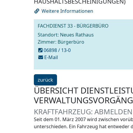
HAUSHALTSBESCHEINIGUNGEN)
Weitere Informationen
FACHDIENST 33 - BÜRGERBÜRO
Standort: Neues Rathaus
Zimmer: Bürgerbüro
06898 / 13-0
schreiben
E-Mail
an
buergerbuero@voelklingen.de
ein
zurück
Schritt
ÜBERSICHT DIENSTLEIS
VERWALTUNGSVORGÄNG
KRAFTFAHRZEUG: ABMELDEN
Seit dem 01. März 2007 wird zwischen vorü
unterschieden. Ein Fahrzeug hat entweder d