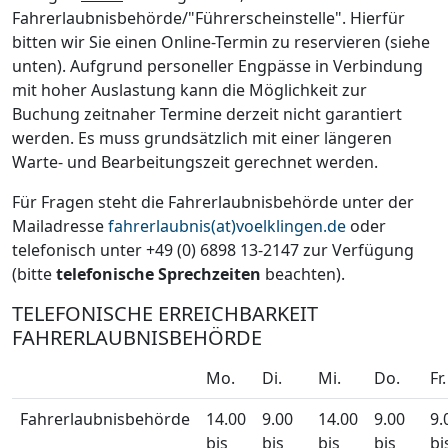
Fahrerlaubnisbehörde/"Führerscheinstelle". Hierfür
bitten wir Sie einen Online-Termin zu reservieren (siehe
unten). Aufgrund personeller Engpässe in Verbindung
mit hoher Auslastung kann die Möglichkeit zur
Buchung zeitnaher Termine derzeit nicht garantiert
werden. Es muss grundsätzlich mit einer längeren
Warte- und Bearbeitungszeit gerechnet werden.
Für Fragen steht die Fahrerlaubnisbehörde unter der
Mailadresse
fahrerlaubnis(at)voelklingen.de
oder
telefonisch unter +49 (0) 6898 13-2147 zur Verfügung
(bitte
telefonische Sprechzeiten
beachten).
TELEFONISCHE ERREICHBARKEIT
FAHRERLAUBNISBEHÖRDE
Mo.
Di.
Mi.
Do.
Fr.
Fahrerlaubnisbehörde
14.00
9.00
14.00
9.00
9.
bis
bis
bis
bis
bi