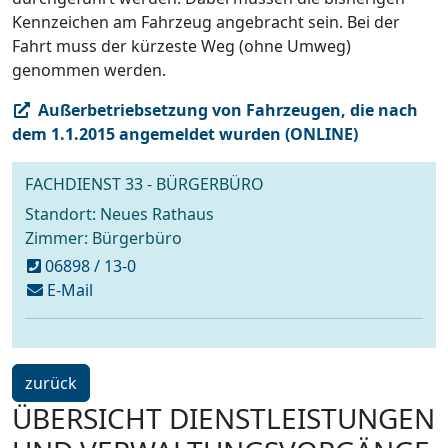
Kennzeichen am Fahrzeug angebracht sein. Bei der
Fahrt muss der kürzeste Weg (ohne Umweg)
genommen werden.
Außerbetriebsetzung von Fahrzeugen, die nach
dem 1.1.2015 angemeldet wurden (ONLINE)
FACHDIENST 33 - BÜRGERBÜRO
Standort: Neues Rathaus
Zimmer: Bürgerbüro
06898 / 13-0
schreiben
E-Mail
an
buergerbuero@voelklingen.de
ein
zurück
Schritt
ÜBERSICHT DIENSTLEISTUNGEN