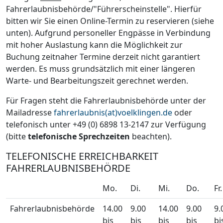
Fahrerlaubnisbehörde/"Führerscheinstelle". Hierfür
bitten wir Sie einen Online-Termin zu reservieren (siehe
unten). Aufgrund personeller Engpässe in Verbindung
mit hoher Auslastung kann die Möglichkeit zur
Buchung zeitnaher Termine derzeit nicht garantiert
werden. Es muss grundsätzlich mit einer längeren
Warte- und Bearbeitungszeit gerechnet werden.
Für Fragen steht die Fahrerlaubnisbehörde unter der
Mailadresse
fahrerlaubnis(at)voelklingen.de
oder
telefonisch unter +49 (0) 6898 13-2147 zur Verfügung
(bitte
telefonische Sprechzeiten
beachten).
TELEFONISCHE ERREICHBARKEIT
FAHRERLAUBNISBEHÖRDE
Mo.
Di.
Mi.
Do.
Fr.
Fahrerlaubnisbehörde
14.00
9.00
14.00
9.00
9.
bis
bis
bis
bis
bi