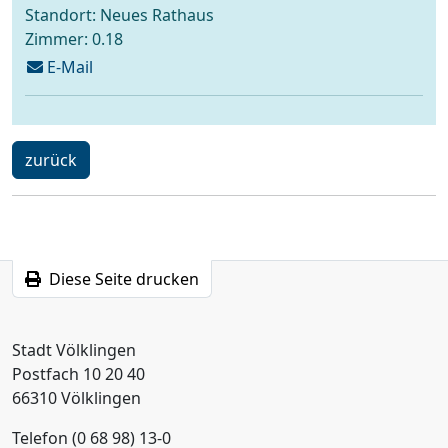
Standort: Neues Rathaus
Zimmer: 0.18
schreiben
E-Mail
an
standesamt@voelklingen.de
ein
zurück
Schritt
Diese Seite drucken
Stadt Völklingen
Postfach 10 20 40
66310 Völklingen
Telefon (0 68 98) 13-0