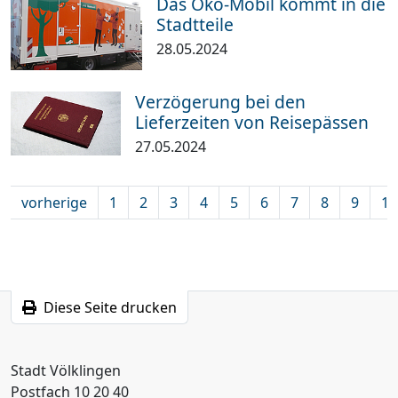
Das Öko-Mobil kommt in die
Stadtteile
28.05.2024
Verzögerung bei den
Lieferzeiten von Reisepässen
27.05.2024
vorherige
1
2
3
4
5
6
7
8
9
10
Diese Seite drucken
Stadt Völklingen
Postfach 10 20 40