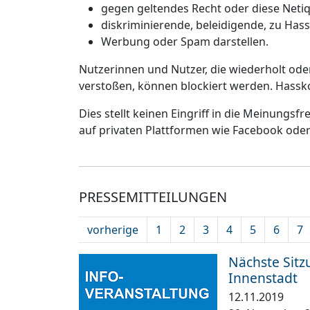
gegen geltendes Recht oder diese Netiq
diskriminierende, beleidigende, zu Has
Werbung oder Spam darstellen.
Nutzerinnen und Nutzer, die wiederholt od
verstoßen, können blockiert werden. Hassk
Dies stellt keinen Eingriff in die Meinungsf
auf privaten Plattformen wie Facebook ode
PRESSEMITTEILUNGEN
vorherige
1
2
3
4
5
6
7
Nächste Sitz
Innenstadt
12.11.2019