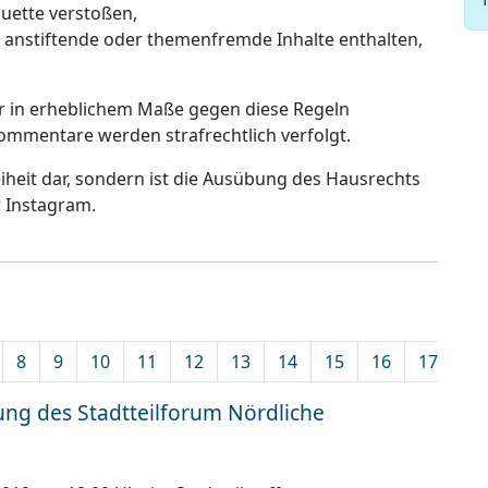
uette verstoßen,
s anstiftende oder themenfremde Inhalte enthalten,
er in erheblichem Maße gegen diese Regeln
ommentare werden strafrechtlich verfolgt.
reiheit dar, sondern ist die Ausübung des Hausrechts
r Instagram.
8
9
10
11
12
13
14
15
16
17
18
ung des Stadtteilforum Nördliche