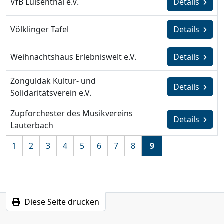
VfB Luisenthal e.V.
Details
Völklinger Tafel
Details
Weihnachtshaus Erlebniswelt e.V.
Details
Zonguldak Kultur- und
Details
Solidaritätsverein e.V.
Zupforchester des Musikvereins
Details
Lauterbach
1
2
3
4
5
6
7
8
9
Diese Seite drucken