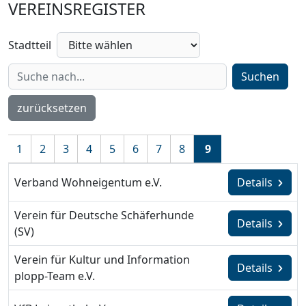
VEREINSREGISTER
Stadtteil
Suchen
zurücksetzen
1
2
3
4
5
6
7
8
9
Verband Wohneigentum e.V.
Details
Verein für Deutsche Schäferhunde
Details
(SV)
Verein für Kultur und Information
Details
plopp-Team e.V.