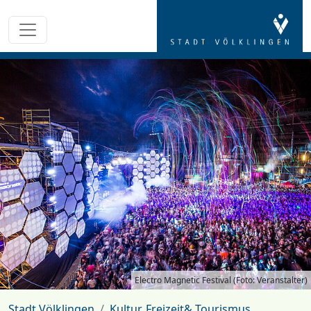
Electro Magnetic Festival (Foto: Veranstalter)
Stadt Völklingen
Kultur, Freizeit& Tourismus