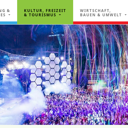
NG &
KULTUR, FREIZEIT
WIRTSCHAFT,
LES
& TOURISMUS
BAUEN & UMWELT