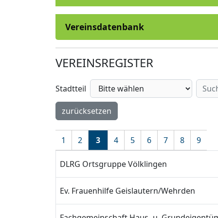
Vereinsdatenbank
VEREINSREGISTER
Stadtteil
zurücksetzen
1
2
3
4
5
6
7
8
9
DLRG Ortsgruppe Völklingen
Ev. Frauenhilfe Geislautern/Wehrden
Fachgemeinschaft Haus- u. Grundeigentüme