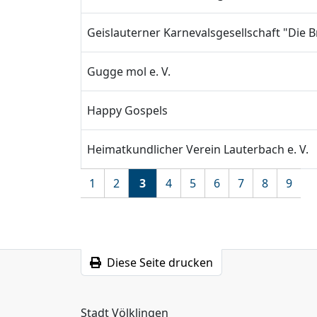
Geislauterner Karnevalsgesellschaft "Die 
Gugge mol e. V.
Happy Gospels
Heimatkundlicher Verein Lauterbach e. V.
1
2
3
4
5
6
7
8
9
Diese Seite drucken
Stadt Völklingen