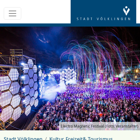
Electro Magnetic Festival (Foto: Veranstalter)
Stadt Völklingen
Kultur, Freizeit& Tourismus